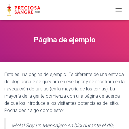
C
A
M
B
I
Página de ejemplo
A
R
M
O
D
O
Esta es una página de ejemplo. Es diferente de una entrada
D
E
de blog porque se quedará en ese lugar y se mostrará en la
N
navegación de tu sitio (en la mayoría de los temas). La
A
mayoría de la gente comienza con una página de acerca
V
E
de que los introduce a los visitantes potenciales del sitio.
G
Podría decir algo como esto:
A
C
I
¡Hola! Soy un Mensajero en bici durante el día,