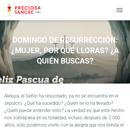
C
A
M
B
I
DOMINGO DE RESURRECCIÓN:
A
R
¿MUJER, POR QUÉ LLORAS? ¿A
M
O
QUIÉN BUSCAS?
D
O
D
E
N
A
Aleluya, el Señor ha resucitado; ya no se encuentra en el
V
sepulcro. ¿Qué ha sucedido? ¿Quién se lo ha llevado?
E
G
¿Quién puede entender esto? La verdad es que este hecho
A
nos sobrepasa en su totalidad; incluso después de 2.000
C
años, solo podemos vivirlo con la alegría que nos brinda el
I