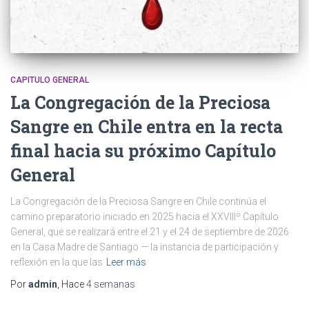
CAPITULO GENERAL
La Congregación de la Preciosa
Sangre en Chile entra en la recta
final hacia su próximo Capítulo
General
La Congregación de la Preciosa Sangre en Chile continúa el
camino preparatorio iniciado en 2025 hacia el XXVIIIº Capítulo
General, que se realizará entre el 21 y el 24 de septiembre de 2026
en la Casa Madre de Santiago — la instancia de participación y
reflexión en la que las
Leer más
Por
admin
, Hace
4 semanas