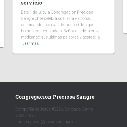
servicio
Este 1 de julio, la Congregación Preciosa
Sangre Chile celebra su Fiesta Patronal,
culminando tres días de triduo en los que
hemos contemplado al Señor desde la cruz
meditando sus últimas palabras y gestos: la
Leer más
Congregación Preciosa Sangre
Compañía de Jesús #2226, Santiago Centro
226994620
congregacion@preciosasangre.cl