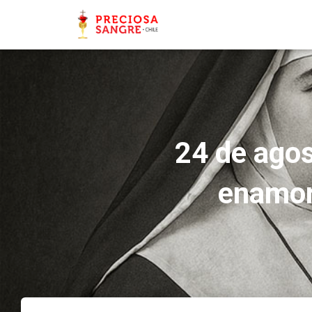
24 de agos
enamor