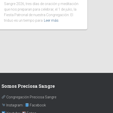
Sangre 2026, tres días de oración y meditación
que nos preparan para celebrar, el 1 de julio, la
Fiesta Patronal de nuestra Congregación. El
triduo es un tiempo para
Leer más
Somos Preciosa Sangre
Congregación Preciosa Sangre
Instagram
|
Facebook