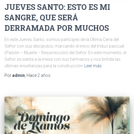
JUEVES SANTO: ESTO ES MI
SANGRE, QUE SERÁ
DERRAMADA POR MUCHOS
En este Jueves Santo, somos partícipes de la Última Cena del
Señor con sus discípulos, marcando el inicio del triduo pascual
(Pasión – Muerte – Resurrección) del Señor. En este momento, el
Señor se sienta a la mesa con sus hermanos y nos brinda las
últimas enseñanzas para la construcción
Leer más
Por
admin
, Hace
2 años