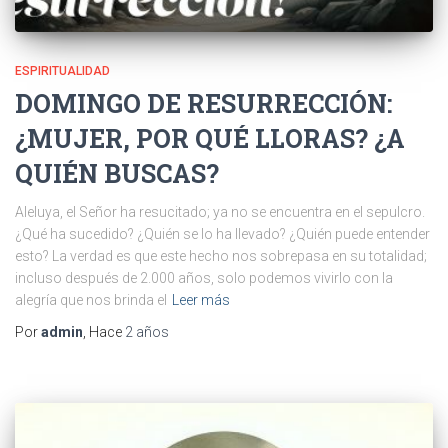
ESPIRITUALIDAD
DOMINGO DE RESURRECCIÓN:
¿MUJER, POR QUÉ LLORAS? ¿A
QUIÉN BUSCAS?
Aleluya, el Señor ha resucitado; ya no se encuentra en el sepulcro.
¿Qué ha sucedido? ¿Quién se lo ha llevado? ¿Quién puede entender
esto? La verdad es que este hecho nos sobrepasa en su totalidad;
incluso después de 2.000 años, solo podemos vivirlo con la
alegría que nos brinda el
Leer más
Por
admin
, Hace
2 años