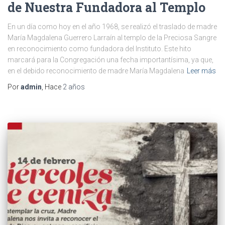
de Nuestra Fundadora al Templo
En un día como hoy en el año 1968, se realizó el traslado de madre
María Magdalena Guerrero Larraín al templo de la Preciosa Sangre
en reconocimiento como fundadora del Instituto. Este hito
marcará para la Congregación una fecha importantísima, ya que,
en el debido reconocimiento de madre María Magdalena
Leer más
Por
admin
, Hace
2 años