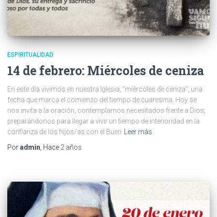
ESPIRITUALIDAD
14 de febrero: Miércoles de ceniza
En este día vivimos en nuestra Iglesia, “miércoles de ceniza”, una
fecha que marca el comienzo del tiempo de cuaresma. Hoy se
nos invita a la oración, contemplarnos necesitados frente a Dios,
preparándonos para llegar a vivir un tiempo de interioridad en la
confianza de los hijos/as con el Buen
Leer más
Por
admin
, Hace
2 años