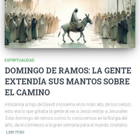
ESPIRITUALIDAD
DOMINGO DE RAMOS: LA GENTE
EXTENDÍA SUS MANTOS SOBRE
EL CAMINO
¡Hosanna al hijo de David! ¡Hosanna en lo más alto de los cielos!,
esto era lo que gritaba la gente al ver a Jesús entrar a Jerusalén.
Este domingo de ramos como lo conocemos en la liturgia del
año, da el comienzo a la gran semana para el mundo cristiano.
Leer más