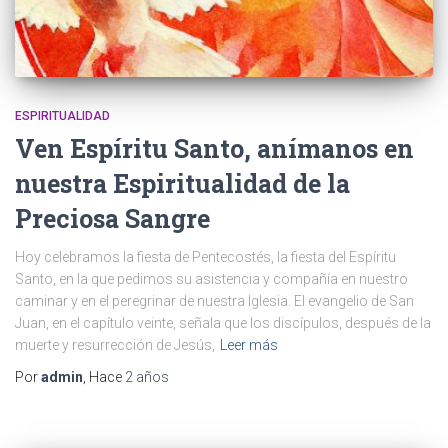
ESPIRITUALIDAD
Ven Espíritu Santo, anímanos en
nuestra Espiritualidad de la
Preciosa Sangre
Hoy celebramos la fiesta de Pentecostés, la fiesta del Espíritu
Santo, en la que pedimos su asistencia y compañía en nuestro
caminar y en el peregrinar de nuestra Iglesia. El evangelio de San
Juan, en el capítulo veinte, señala que los discípulos, después de la
muerte y resurrección de Jesús,
Leer más
Por
admin
, Hace
2 años